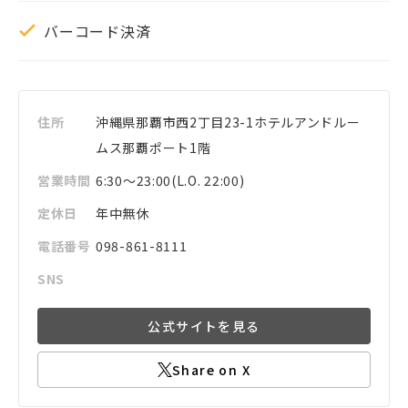
バーコード決済
住所
沖縄県
那覇市
西2丁目23-1
ホテルアンドルー
ムス那覇ポート1階
営業時間
6:30～23:00(L.O. 22:00)
定休日
年中無休
電話番号
098-861-8111
SNS
公式サイトを見る
Share on X